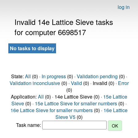
log in
Invalid 14e Lattice Sieve tasks
for computer 6698517
No tasks to display
State:
All
(0) ·
In progress
(0) ·
Validation pending
(0) ·
Validation inconclusive
(0) ·
Valid
(0) · Invalid (0) ·
Error
(0)
Application:
All
(0) · 14e Lattice Sieve (0) ·
15e Lattice
Sieve
(0) ·
15e Lattice Sieve for smaller numbers
(0) ·
16e Lattice Sieve for smaller numbers
(0) ·
16e Lattice
Sieve V5
(0)
Task name: