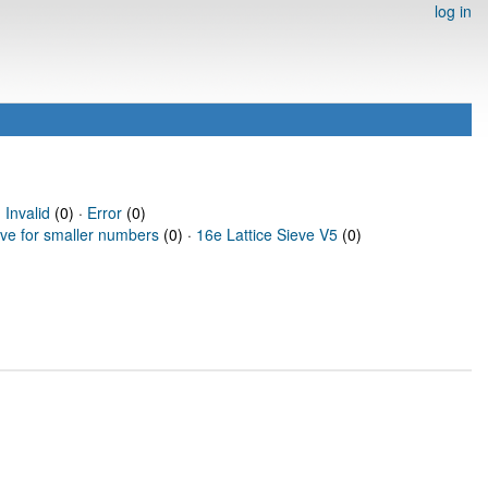
log in
·
Invalid
(0) ·
Error
(0)
eve for smaller numbers
(0) ·
16e Lattice Sieve V5
(0)