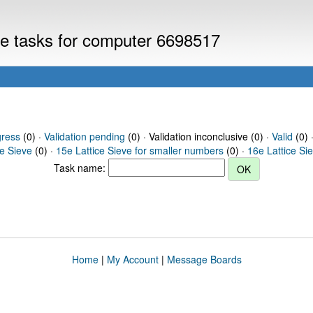
eve tasks for computer 6698517
gress
(0) ·
Validation pending
(0) · Validation inconclusive (0) ·
Valid
(0) 
ce Sieve
(0) ·
15e Lattice Sieve for smaller numbers
(0) ·
16e Lattice Si
Task name:
Home
|
My Account
|
Message Boards