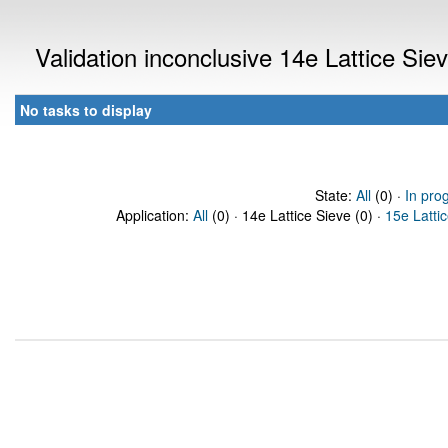
Validation inconclusive 14e Lattice Si
No tasks to display
State:
All
(0) ·
In pro
Application:
All
(0) · 14e Lattice Sieve (0) ·
15e Latti