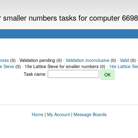
or smaller numbers tasks for computer 669
gress
(0) · Validation pending (0) ·
Validation inconclusive
(0) ·
Valid
(0) 
ce Sieve
(0) · 15e Lattice Sieve for smaller numbers (0) ·
16e Lattice Si
Task name:
Home
|
My Account
|
Message Boards