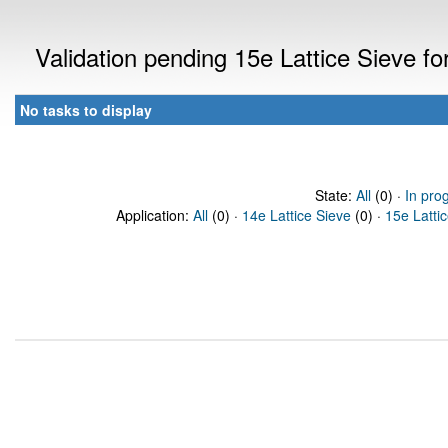
Validation pending 15e Lattice Sieve f
No tasks to display
State:
All
(0) ·
In pro
Application:
All
(0) ·
14e Lattice Sieve
(0) ·
15e Latti