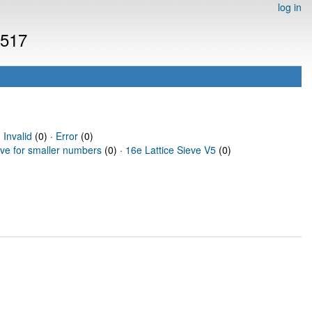
log in
8517
·
Invalid
(0) ·
Error
(0)
eve for smaller numbers
(0) ·
16e Lattice Sieve V5
(0)