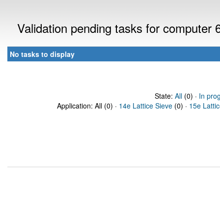
Validation pending tasks for computer
No tasks to display
State:
All
(0) ·
In pro
Application: All (0) ·
14e Lattice Sieve
(0) ·
15e Latti