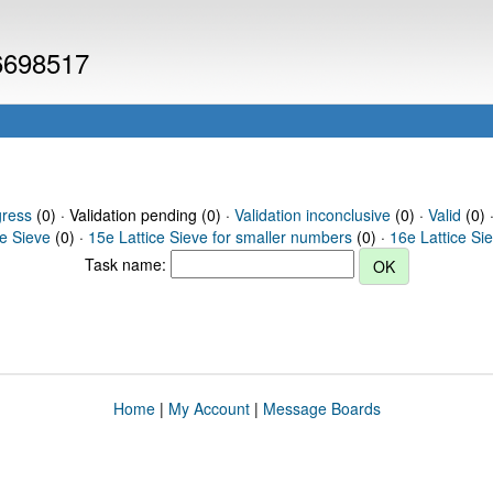
 6698517
gress
(0) · Validation pending (0) ·
Validation inconclusive
(0) ·
Valid
(0) 
ce Sieve
(0) ·
15e Lattice Sieve for smaller numbers
(0) ·
16e Lattice Si
Task name:
Home
|
My Account
|
Message Boards