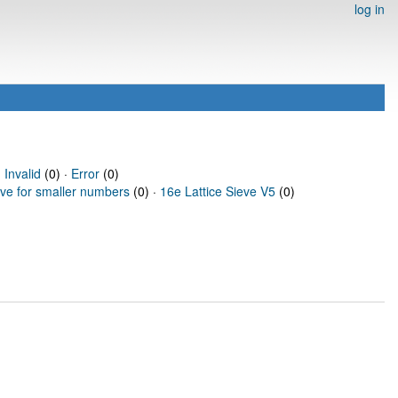
log in
·
Invalid
(0) ·
Error
(0)
eve for smaller numbers
(0) ·
16e Lattice Sieve V5
(0)