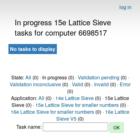
log in
In progress 15e Lattice Sieve
tasks for computer 6698517
No tasks to display
State:
All
(0) · In progress (0) ·
Validation pending
(0) ·
Validation inconclusive
(0) ·
Valid
(0) ·
Invalid
(0) ·
Error
(0)
Application:
All
(0) ·
14e Lattice Sieve
(0) · 15e Lattice
Sieve (0) ·
15e Lattice Sieve for smaller numbers
(0) ·
16e Lattice Sieve for smaller numbers
(0) ·
16e Lattice
Sieve V5
(0)
Task name: