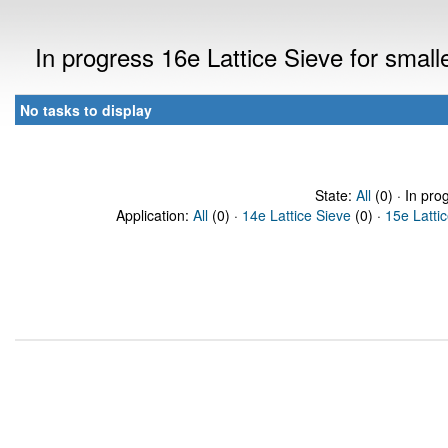
In progress 16e Lattice Sieve for sma
No tasks to display
State:
All
(0) · In pro
Application:
All
(0) ·
14e Lattice Sieve
(0) ·
15e Latti