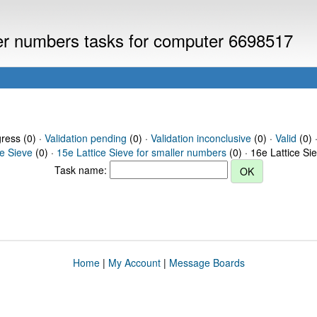
ller numbers tasks for computer 6698517
gress (0) ·
Validation pending
(0) ·
Validation inconclusive
(0) ·
Valid
(0) 
ce Sieve
(0) ·
15e Lattice Sieve for smaller numbers
(0) · 16e Lattice Si
Task name:
Home
|
My Account
|
Message Boards