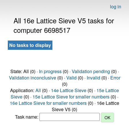
log in
All 16e Lattice Sieve V5 tasks for
computer 6698517
No tasks to display
State: All (0) ·
In progress
(0) ·
Validation pending
(0) ·
Validation inconclusive
(0) ·
Valid
(0) ·
Invalid
(0) ·
Error
(0)
Application:
All
(0) ·
14e Lattice Sieve
(0) ·
15e Lattice
Sieve
(0) ·
15e Lattice Sieve for smaller numbers
(0) ·
16e Lattice Sieve for smaller numbers
(0) · 16e Lattice
Sieve V5 (0)
Task name: