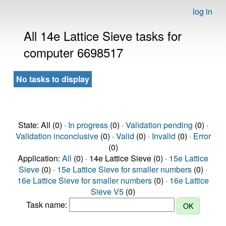
log in
All 14e Lattice Sieve tasks for
computer 6698517
No tasks to display
State: All (0) ·
In progress
(0) ·
Validation pending
(0) ·
Validation inconclusive
(0) ·
Valid
(0) ·
Invalid
(0) ·
Error
(0)
Application:
All
(0) · 14e Lattice Sieve (0) ·
15e Lattice
Sieve
(0) ·
15e Lattice Sieve for smaller numbers
(0) ·
16e Lattice Sieve for smaller numbers
(0) ·
16e Lattice
Sieve V5
(0)
Task name: