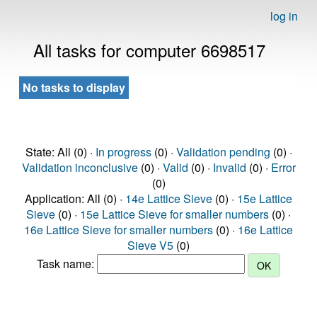
log in
All tasks for computer 6698517
No tasks to display
State: All (0) ·
In progress
(0) ·
Validation pending
(0) ·
Validation inconclusive
(0) ·
Valid
(0) ·
Invalid
(0) ·
Error
(0)
Application: All (0) ·
14e Lattice Sieve
(0) ·
15e Lattice
Sieve
(0) ·
15e Lattice Sieve for smaller numbers
(0) ·
16e Lattice Sieve for smaller numbers
(0) ·
16e Lattice
Sieve V5
(0)
Task name: