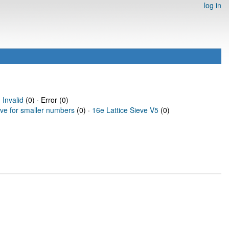
log in
·
Invalid
(0) · Error (0)
eve for smaller numbers
(0) ·
16e Lattice Sieve V5
(0)