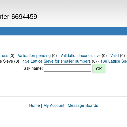
puter 6694459
gress
(0) ·
Validation pending
(0) ·
Validation inconclusive
(0) ·
Valid
(0) 
ce Sieve (0) ·
15e Lattice Sieve for smaller numbers
(0) ·
16e Lattice Si
Task name:
Home
|
My Account
|
Message Boards