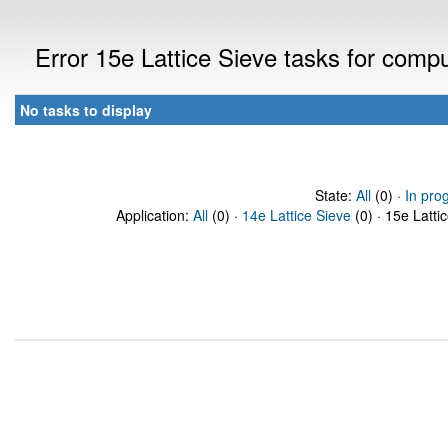
Error 15e Lattice Sieve tasks for com
No tasks to display
State:
All
(0) ·
In pro
Application:
All
(0) ·
14e Lattice Sieve
(0) · 15e Latti