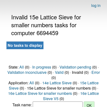
log in
Invalid 15e Lattice Sieve for
smaller numbers tasks for
computer 6694459
No tasks to display
State:
All
(0) ·
In progress
(0) ·
Validation pending
(0) ·
Validation inconclusive
(0) ·
Valid
(0) · Invalid (0) ·
Error
(0)
Application:
All
(0) ·
14e Lattice Sieve
(0) ·
15e Lattice
Sieve
(0) · 15e Lattice Sieve for smaller numbers (0) ·
16e Lattice Sieve for smaller numbers
(0) ·
16e Lattice
Sieve V5
(0)
Task name: