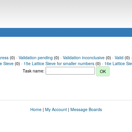
gress
(0) ·
Validation pending
(0) ·
Validation inconclusive
(0) ·
Valid
(0) 
ce Sieve
(0) ·
15e Lattice Sieve for smaller numbers
(0) ·
16e Lattice Si
Task name:
Home
|
My Account
|
Message Boards