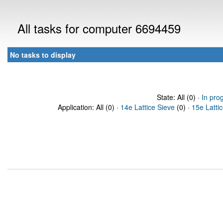
All tasks for computer 6694459
No tasks to display
State: All (0) ·
In pro
Application: All (0) ·
14e Lattice Sieve
(0) ·
15e Latti