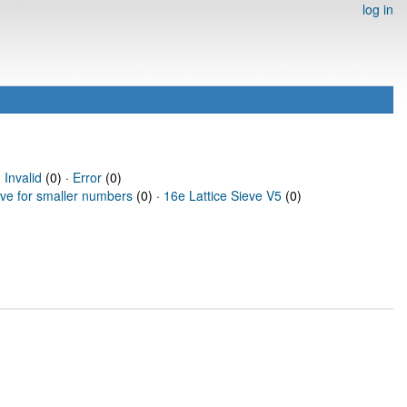
log in
·
Invalid
(0) ·
Error
(0)
eve for smaller numbers
(0) ·
16e Lattice Sieve V5
(0)