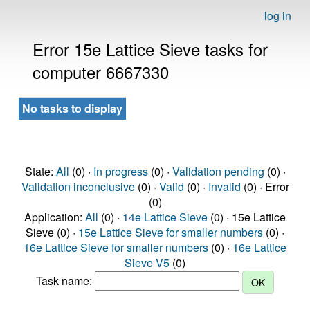
log in
Error 15e Lattice Sieve tasks for
computer 6667330
No tasks to display
State:
All
(0) ·
In progress
(0) ·
Validation pending
(0) ·
Validation inconclusive
(0) ·
Valid
(0) ·
Invalid
(0) · Error
(0)
Application:
All
(0) ·
14e Lattice Sieve
(0) · 15e Lattice
Sieve (0) ·
15e Lattice Sieve for smaller numbers
(0) ·
16e Lattice Sieve for smaller numbers
(0) ·
16e Lattice
Sieve V5
(0)
Task name: