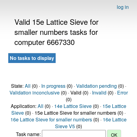
log in
Valid 15e Lattice Sieve for
smaller numbers tasks for
computer 6667330
No tasks to display
State:
All
(0) ·
In progress
(0) ·
Validation pending
(0) ·
Validation inconclusive
(0) · Valid (0) ·
Invalid
(0) ·
Error
(0)
Application:
All
(0) ·
14e Lattice Sieve
(0) ·
15e Lattice
Sieve
(0) · 15e Lattice Sieve for smaller numbers (0) ·
16e Lattice Sieve for smaller numbers
(0) ·
16e Lattice
Sieve V5
(0)
Task name: