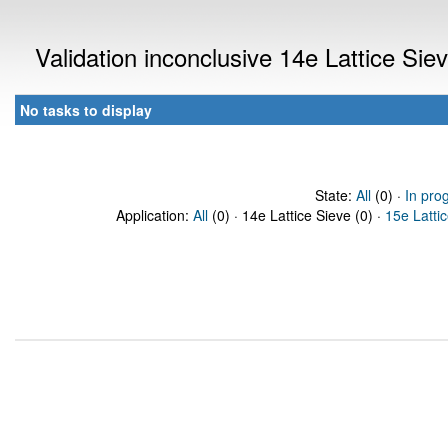
Validation inconclusive 14e Lattice Si
No tasks to display
State:
All
(0) ·
In pro
Application:
All
(0) · 14e Lattice Sieve (0) ·
15e Latti