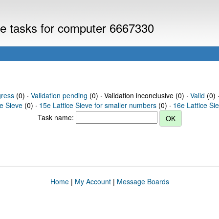
eve tasks for computer 6667330
gress
(0) ·
Validation pending
(0) · Validation inconclusive (0) ·
Valid
(0) 
ce Sieve
(0) ·
15e Lattice Sieve for smaller numbers
(0) ·
16e Lattice Si
Task name:
Home
|
My Account
|
Message Boards