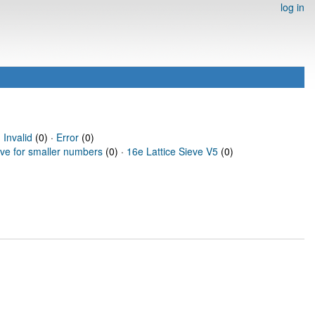
log in
·
Invalid
(0) ·
Error
(0)
eve for smaller numbers
(0) ·
16e Lattice Sieve V5
(0)