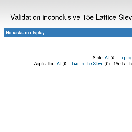
Validation inconclusive 15e Lattice Si
No tasks to display
State:
All
(0) ·
In pro
Application:
All
(0) ·
14e Lattice Sieve
(0) · 15e Latti