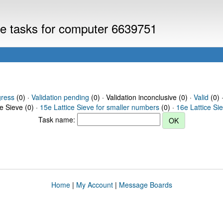
eve tasks for computer 6639751
gress
(0) ·
Validation pending
(0) · Validation inconclusive (0) ·
Valid
(0) 
ce Sieve (0) ·
15e Lattice Sieve for smaller numbers
(0) ·
16e Lattice Si
Task name:
Home
|
My Account
|
Message Boards