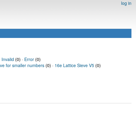
log in
·
Invalid
(0) ·
Error
(0)
eve for smaller numbers
(0) ·
16e Lattice Sieve V5
(0)