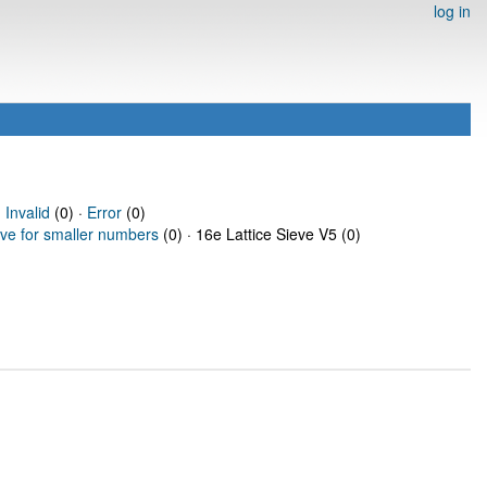
log in
·
Invalid
(0) ·
Error
(0)
eve for smaller numbers
(0) · 16e Lattice Sieve V5 (0)