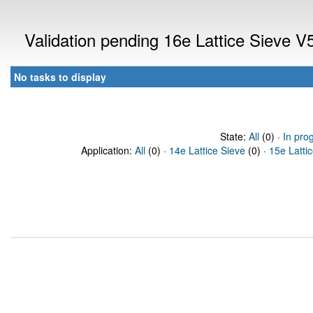
Validation pending 16e Lattice Sieve 
No tasks to display
State:
All
(0) ·
In pro
Application:
All
(0) ·
14e Lattice Sieve
(0) ·
15e Latti