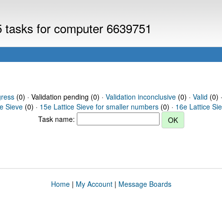
V5 tasks for computer 6639751
gress
(0) · Validation pending (0) ·
Validation inconclusive
(0) ·
Valid
(0) 
ce Sieve
(0) ·
15e Lattice Sieve for smaller numbers
(0) ·
16e Lattice Si
Task name:
Home
|
My Account
|
Message Boards