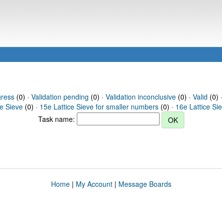
gress
(0) ·
Validation pending
(0) ·
Validation inconclusive
(0) ·
Valid
(0) 
ce Sieve
(0) ·
15e Lattice Sieve for smaller numbers
(0) ·
16e Lattice Si
Task name:
Home
|
My Account
|
Message Boards