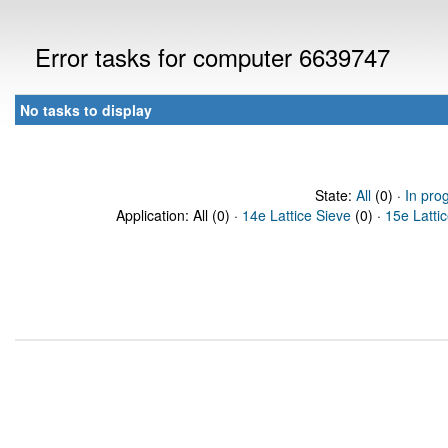
Error tasks for computer 6639747
No tasks to display
State:
All
(0) ·
In pro
Application: All (0) ·
14e Lattice Sieve
(0) ·
15e Latti