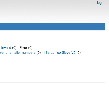
log in
·
Invalid
(0) · Error (0)
eve for smaller numbers
(0) ·
16e Lattice Sieve V5
(0)