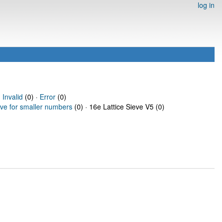
log in
·
Invalid
(0) ·
Error
(0)
eve for smaller numbers
(0) · 16e Lattice Sieve V5 (0)