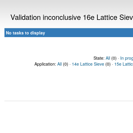
Validation inconclusive 16e Lattice Si
No tasks to display
State:
All
(0) ·
In pro
Application:
All
(0) ·
14e Lattice Sieve
(0) ·
15e Latti