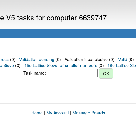
eve V5 tasks for computer 6639747
gress
(0) ·
Validation pending
(0) · Validation inconclusive (0) ·
Valid
(0) 
ce Sieve
(0) ·
15e Lattice Sieve for smaller numbers
(0) ·
16e Lattice Si
Task name:
Home
|
My Account
|
Message Boards