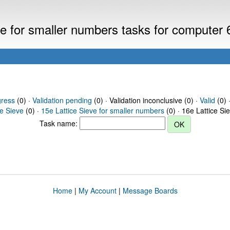
eve for smaller numbers tasks for computer
gress
(0) ·
Validation pending
(0) · Validation inconclusive (0) ·
Valid
(0) 
ce Sieve
(0) ·
15e Lattice Sieve for smaller numbers
(0) · 16e Lattice Si
Task name:
Home
|
My Account
|
Message Boards