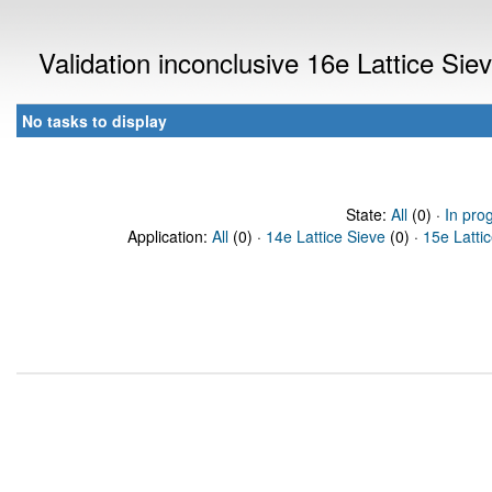
Validation inconclusive 16e Lattice Si
No tasks to display
State:
All
(0) ·
In pro
Application:
All
(0) ·
14e Lattice Sieve
(0) ·
15e Latti