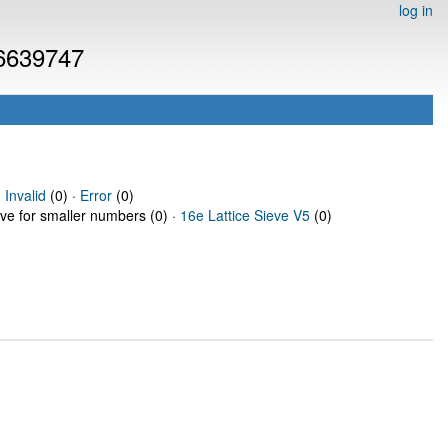
log in
 6639747
·
Invalid
(0) ·
Error
(0)
eve for smaller numbers (0) ·
16e Lattice Sieve V5
(0)