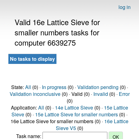
log in
Valid 16e Lattice Sieve for
smaller numbers tasks for
computer 6639275
No tasks to display
State:
All
(0) ·
In progress
(0) ·
Validation pending
(0) ·
Validation inconclusive
(0) · Valid (0) ·
Invalid
(0) ·
Error
(0)
Application:
All
(0) ·
14e Lattice Sieve
(0) ·
15e Lattice
Sieve
(0) ·
15e Lattice Sieve for smaller numbers
(0) ·
16e Lattice Sieve for smaller numbers (0) ·
16e Lattice
Sieve V5
(0)
Task name: