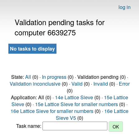
log in
Validation pending tasks for
computer 6639275
No tasks to display
State:
All
(0) ·
In progress
(0) · Validation pending (0) ·
Validation inconclusive
(0) ·
Valid
(0) ·
Invalid
(0) ·
Error
(0)
Application: All (0) ·
14e Lattice Sieve
(0) ·
15e Lattice
Sieve
(0) ·
15e Lattice Sieve for smaller numbers
(0) ·
16e Lattice Sieve for smaller numbers
(0) ·
16e Lattice
Sieve V5
(0)
Task name: