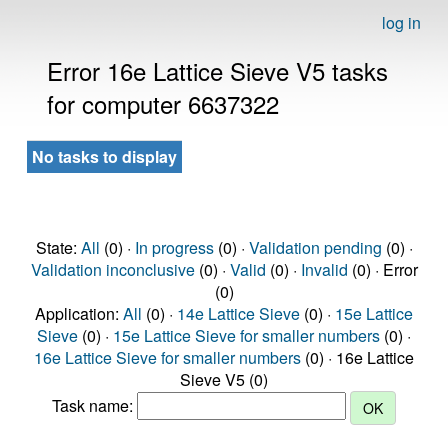
log in
Error 16e Lattice Sieve V5 tasks
for computer 6637322
No tasks to display
State:
All
(0) ·
In progress
(0) ·
Validation pending
(0) ·
Validation inconclusive
(0) ·
Valid
(0) ·
Invalid
(0) · Error
(0)
Application:
All
(0) ·
14e Lattice Sieve
(0) ·
15e Lattice
Sieve
(0) ·
15e Lattice Sieve for smaller numbers
(0) ·
16e Lattice Sieve for smaller numbers
(0) · 16e Lattice
Sieve V5 (0)
Task name: