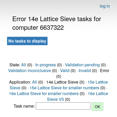
log in
Error 14e Lattice Sieve tasks for
computer 6637322
No tasks to display
State:
All
(0) ·
In progress
(0) ·
Validation pending
(0) ·
Validation inconclusive
(0) ·
Valid
(0) ·
Invalid
(0) · Error
(0)
Application:
All
(0) · 14e Lattice Sieve (0) ·
15e Lattice
Sieve
(0) ·
15e Lattice Sieve for smaller numbers
(0) ·
16e Lattice Sieve for smaller numbers
(0) ·
16e Lattice
Sieve V5
(0)
Task name: