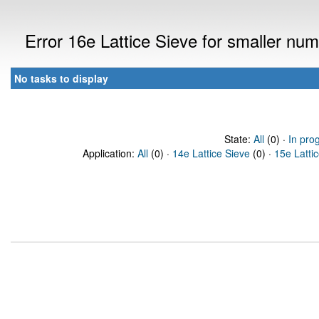
Error 16e Lattice Sieve for smaller n
No tasks to display
State:
All
(0) ·
In pro
Application:
All
(0) ·
14e Lattice Sieve
(0) ·
15e Latti