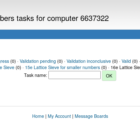
umbers tasks for computer 6637322
gress
(0) ·
Validation pending
(0) ·
Validation inconclusive
(0) ·
Valid
(0) 
ce Sieve
(0) ·
15e Lattice Sieve for smaller numbers
(0) · 16e Lattice Si
Task name:
Home
|
My Account
|
Message Boards