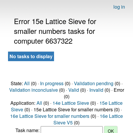
log in
Error 15e Lattice Sieve for
smaller numbers tasks for
computer 6637322
No tasks to display
State:
All
(0) ·
In progress
(0) ·
Validation pending
(0) ·
Validation inconclusive
(0) ·
Valid
(0) ·
Invalid
(0) · Error
(0)
Application:
All
(0) ·
14e Lattice Sieve
(0) ·
15e Lattice
Sieve
(0) · 15e Lattice Sieve for smaller numbers (0) ·
16e Lattice Sieve for smaller numbers
(0) ·
16e Lattice
Sieve V5
(0)
Task name: