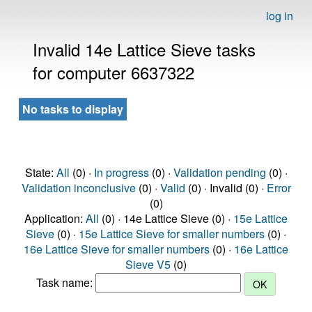
log in
Invalid 14e Lattice Sieve tasks
for computer 6637322
No tasks to display
State:
All
(0) ·
In progress
(0) ·
Validation pending
(0) ·
Validation inconclusive
(0) ·
Valid
(0) · Invalid (0) ·
Error
(0)
Application:
All
(0) · 14e Lattice Sieve (0) ·
15e Lattice
Sieve
(0) ·
15e Lattice Sieve for smaller numbers
(0) ·
16e Lattice Sieve for smaller numbers
(0) ·
16e Lattice
Sieve V5
(0)
Task name: