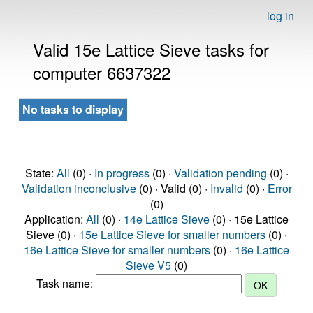
log in
Valid 15e Lattice Sieve tasks for
computer 6637322
No tasks to display
State:
All
(0) ·
In progress
(0) ·
Validation pending
(0) ·
Validation inconclusive
(0) · Valid (0) ·
Invalid
(0) ·
Error
(0)
Application:
All
(0) ·
14e Lattice Sieve
(0) · 15e Lattice
Sieve (0) ·
15e Lattice Sieve for smaller numbers
(0) ·
16e Lattice Sieve for smaller numbers
(0) ·
16e Lattice
Sieve V5
(0)
Task name: