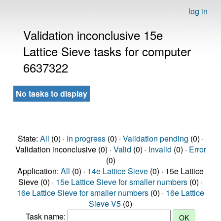
log in
Validation inconclusive 15e
Lattice Sieve tasks for computer
6637322
No tasks to display
State:
All
(0) ·
In progress
(0) ·
Validation pending
(0) ·
Validation inconclusive (0) ·
Valid
(0) ·
Invalid
(0) ·
Error
(0)
Application:
All
(0) ·
14e Lattice Sieve
(0) · 15e Lattice
Sieve (0) ·
15e Lattice Sieve for smaller numbers
(0) ·
16e Lattice Sieve for smaller numbers
(0) ·
16e Lattice
Sieve V5
(0)
Task name: