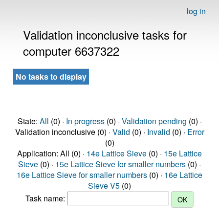
log in
Validation inconclusive tasks for
computer 6637322
No tasks to display
State:
All
(0) ·
In progress
(0) ·
Validation pending
(0) ·
Validation inconclusive (0) ·
Valid
(0) ·
Invalid
(0) ·
Error
(0)
Application: All (0) ·
14e Lattice Sieve
(0) ·
15e Lattice
Sieve
(0) ·
15e Lattice Sieve for smaller numbers
(0) ·
16e Lattice Sieve for smaller numbers
(0) ·
16e Lattice
Sieve V5
(0)
Task name: