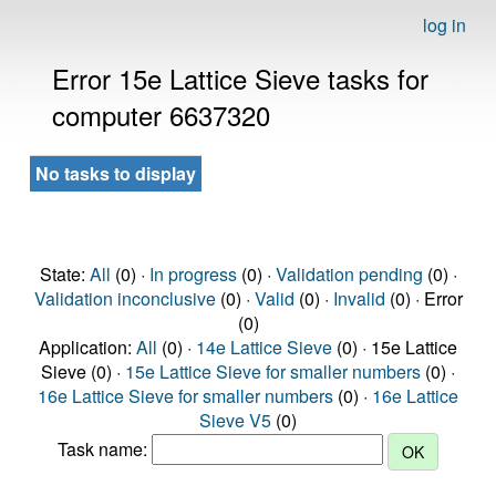
log in
Error 15e Lattice Sieve tasks for
computer 6637320
No tasks to display
State:
All
(0) ·
In progress
(0) ·
Validation pending
(0) ·
Validation inconclusive
(0) ·
Valid
(0) ·
Invalid
(0) · Error
(0)
Application:
All
(0) ·
14e Lattice Sieve
(0) · 15e Lattice
Sieve (0) ·
15e Lattice Sieve for smaller numbers
(0) ·
16e Lattice Sieve for smaller numbers
(0) ·
16e Lattice
Sieve V5
(0)
Task name: