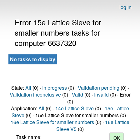
log in
Error 15e Lattice Sieve for
smaller numbers tasks for
computer 6637320
No tasks to display
State:
All
(0) ·
In progress
(0) ·
Validation pending
(0) ·
Validation inconclusive
(0) ·
Valid
(0) ·
Invalid
(0) · Error
(0)
Application:
All
(0) ·
14e Lattice Sieve
(0) ·
15e Lattice
Sieve
(0) · 15e Lattice Sieve for smaller numbers (0) ·
16e Lattice Sieve for smaller numbers
(0) ·
16e Lattice
Sieve V5
(0)
Task name: