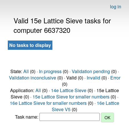
log in
Valid 15e Lattice Sieve tasks for
computer 6637320
No tasks to display
State:
All
(0) ·
In progress
(0) ·
Validation pending
(0) ·
Validation inconclusive
(0) · Valid (0) ·
Invalid
(0) ·
Error
(0)
Application:
All
(0) ·
14e Lattice Sieve
(0) · 15e Lattice
Sieve (0) ·
15e Lattice Sieve for smaller numbers
(0) ·
16e Lattice Sieve for smaller numbers
(0) ·
16e Lattice
Sieve V5
(0)
Task name: