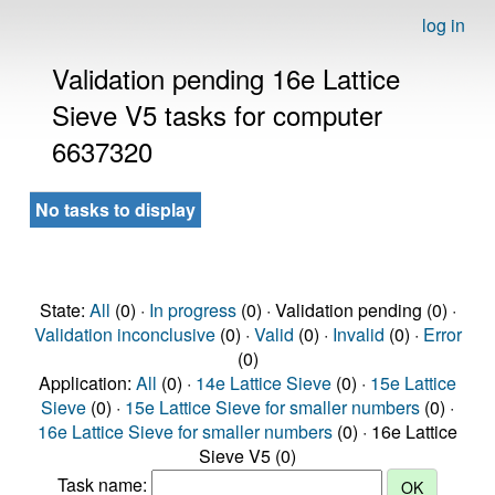
log in
Validation pending 16e Lattice
Sieve V5 tasks for computer
6637320
No tasks to display
State:
All
(0) ·
In progress
(0) · Validation pending (0) ·
Validation inconclusive
(0) ·
Valid
(0) ·
Invalid
(0) ·
Error
(0)
Application:
All
(0) ·
14e Lattice Sieve
(0) ·
15e Lattice
Sieve
(0) ·
15e Lattice Sieve for smaller numbers
(0) ·
16e Lattice Sieve for smaller numbers
(0) · 16e Lattice
Sieve V5 (0)
Task name: