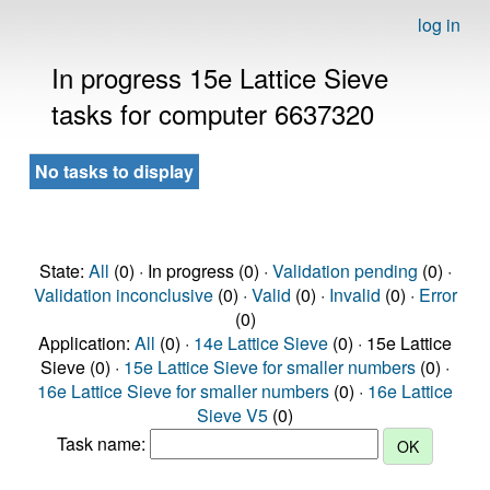
log in
In progress 15e Lattice Sieve
tasks for computer 6637320
No tasks to display
State:
All
(0) · In progress (0) ·
Validation pending
(0) ·
Validation inconclusive
(0) ·
Valid
(0) ·
Invalid
(0) ·
Error
(0)
Application:
All
(0) ·
14e Lattice Sieve
(0) · 15e Lattice
Sieve (0) ·
15e Lattice Sieve for smaller numbers
(0) ·
16e Lattice Sieve for smaller numbers
(0) ·
16e Lattice
Sieve V5
(0)
Task name: