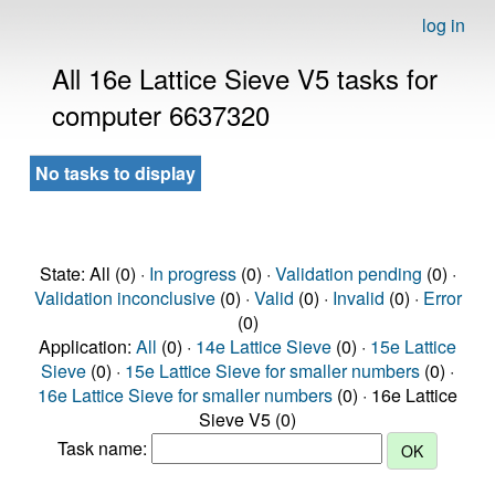
log in
All 16e Lattice Sieve V5 tasks for
computer 6637320
No tasks to display
State: All (0) ·
In progress
(0) ·
Validation pending
(0) ·
Validation inconclusive
(0) ·
Valid
(0) ·
Invalid
(0) ·
Error
(0)
Application:
All
(0) ·
14e Lattice Sieve
(0) ·
15e Lattice
Sieve
(0) ·
15e Lattice Sieve for smaller numbers
(0) ·
16e Lattice Sieve for smaller numbers
(0) · 16e Lattice
Sieve V5 (0)
Task name: