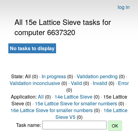
log in
All 15e Lattice Sieve tasks for
computer 6637320
No tasks to display
State: All (0) ·
In progress
(0) ·
Validation pending
(0) ·
Validation inconclusive
(0) ·
Valid
(0) ·
Invalid
(0) ·
Error
(0)
Application:
All
(0) ·
14e Lattice Sieve
(0) · 15e Lattice
Sieve (0) ·
15e Lattice Sieve for smaller numbers
(0) ·
16e Lattice Sieve for smaller numbers
(0) ·
16e Lattice
Sieve V5
(0)
Task name: