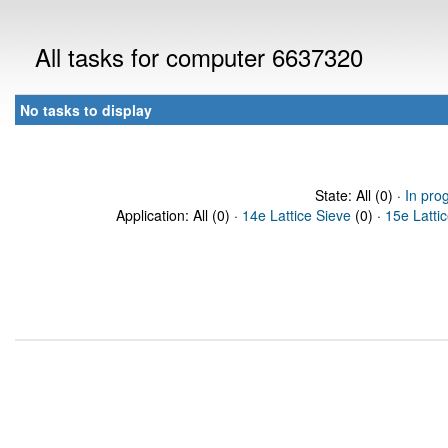
All tasks for computer 6637320
No tasks to display
State: All (0) ·
In pro
Application: All (0) ·
14e Lattice Sieve
(0) ·
15e Latti