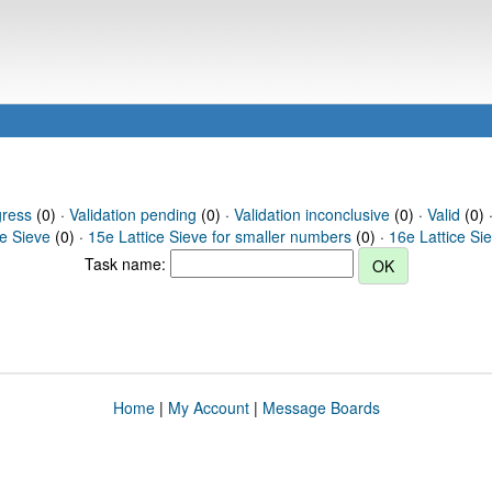
gress
(0) ·
Validation pending
(0) ·
Validation inconclusive
(0) ·
Valid
(0) 
ce Sieve
(0) ·
15e Lattice Sieve for smaller numbers
(0) ·
16e Lattice Si
Task name:
Home
|
My Account
|
Message Boards