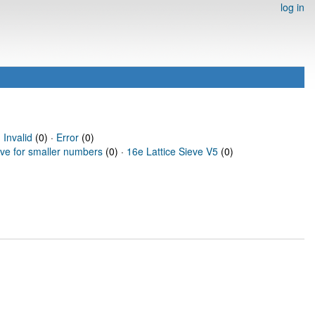
log in
·
Invalid
(0) ·
Error
(0)
eve for smaller numbers
(0) ·
16e Lattice Sieve V5
(0)