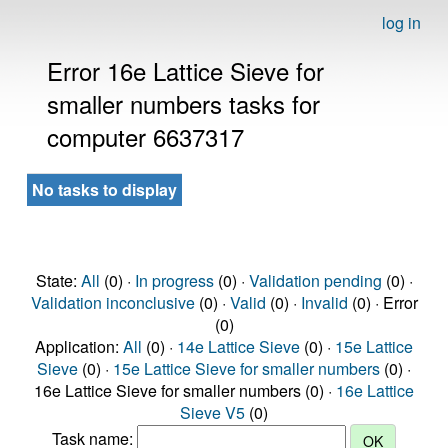
log in
Error 16e Lattice Sieve for
smaller numbers tasks for
computer 6637317
No tasks to display
State:
All
(0) ·
In progress
(0) ·
Validation pending
(0) ·
Validation inconclusive
(0) ·
Valid
(0) ·
Invalid
(0) · Error
(0)
Application:
All
(0) ·
14e Lattice Sieve
(0) ·
15e Lattice
Sieve
(0) ·
15e Lattice Sieve for smaller numbers
(0) ·
16e Lattice Sieve for smaller numbers (0) ·
16e Lattice
Sieve V5
(0)
Task name: