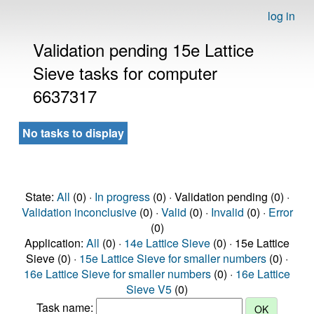
log in
Validation pending 15e Lattice
Sieve tasks for computer
6637317
No tasks to display
State:
All
(0) ·
In progress
(0) · Validation pending (0) ·
Validation inconclusive
(0) ·
Valid
(0) ·
Invalid
(0) ·
Error
(0)
Application:
All
(0) ·
14e Lattice Sieve
(0) · 15e Lattice
Sieve (0) ·
15e Lattice Sieve for smaller numbers
(0) ·
16e Lattice Sieve for smaller numbers
(0) ·
16e Lattice
Sieve V5
(0)
Task name: