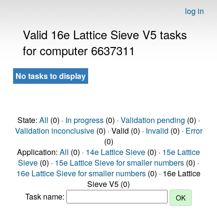
log in
Valid 16e Lattice Sieve V5 tasks
for computer 6637311
No tasks to display
State:
All
(0) ·
In progress
(0) ·
Validation pending
(0) ·
Validation inconclusive
(0) · Valid (0) ·
Invalid
(0) ·
Error
(0)
Application:
All
(0) ·
14e Lattice Sieve
(0) ·
15e Lattice
Sieve
(0) ·
15e Lattice Sieve for smaller numbers
(0) ·
16e Lattice Sieve for smaller numbers
(0) · 16e Lattice
Sieve V5 (0)
Task name: