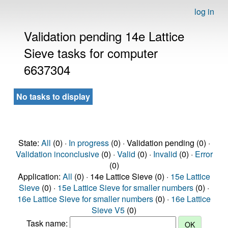
log in
Validation pending 14e Lattice
Sieve tasks for computer
6637304
No tasks to display
State:
All
(0) ·
In progress
(0) · Validation pending (0) ·
Validation inconclusive
(0) ·
Valid
(0) ·
Invalid
(0) ·
Error
(0)
Application:
All
(0) · 14e Lattice Sieve (0) ·
15e Lattice
Sieve
(0) ·
15e Lattice Sieve for smaller numbers
(0) ·
16e Lattice Sieve for smaller numbers
(0) ·
16e Lattice
Sieve V5
(0)
Task name: