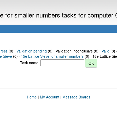
eve for smaller numbers tasks for computer
gress
(0) ·
Validation pending
(0) · Validation inconclusive (0) ·
Valid
(0) 
ce Sieve
(0) ·
15e Lattice Sieve for smaller numbers
(0) · 16e Lattice Si
Task name:
Home
|
My Account
|
Message Boards