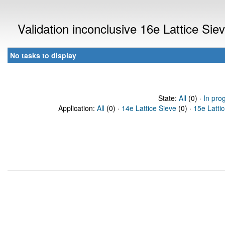
Validation inconclusive 16e Lattice Si
No tasks to display
State:
All
(0) ·
In pro
Application:
All
(0) ·
14e Lattice Sieve
(0) ·
15e Latti