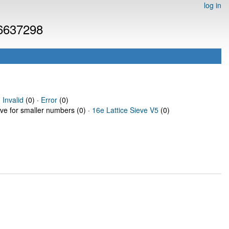
log in
 6637298
·
Invalid
(0) ·
Error
(0)
eve for smaller numbers (0) ·
16e Lattice Sieve V5
(0)