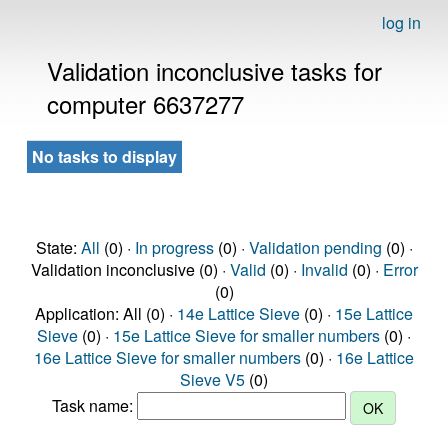
log in
Validation inconclusive tasks for
computer 6637277
No tasks to display
State:
All
(0) ·
In progress
(0) ·
Validation pending
(0) ·
Validation inconclusive (0) ·
Valid
(0) ·
Invalid
(0) ·
Error
(0)
Application: All (0) ·
14e Lattice Sieve
(0) ·
15e Lattice
Sieve
(0) ·
15e Lattice Sieve for smaller numbers
(0) ·
16e Lattice Sieve for smaller numbers
(0) ·
16e Lattice
Sieve V5
(0)
Task name: