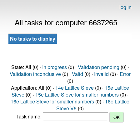
log in
All tasks for computer 6637265
No tasks to display
State: All (0) ·
In progress
(0) ·
Validation pending
(0) ·
Validation inconclusive
(0) ·
Valid
(0) ·
Invalid
(0) ·
Error
(0)
Application: All (0) ·
14e Lattice Sieve
(0) ·
15e Lattice
Sieve
(0) ·
15e Lattice Sieve for smaller numbers
(0) ·
16e Lattice Sieve for smaller numbers
(0) ·
16e Lattice
Sieve V5
(0)
Task name: