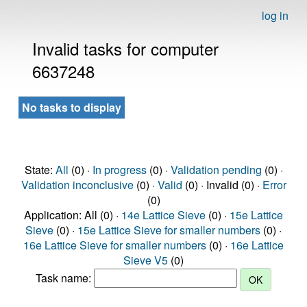
log in
Invalid tasks for computer
6637248
No tasks to display
State:
All
(0) ·
In progress
(0) ·
Validation pending
(0) ·
Validation inconclusive
(0) ·
Valid
(0) · Invalid (0) ·
Error
(0)
Application: All (0) ·
14e Lattice Sieve
(0) ·
15e Lattice
Sieve
(0) ·
15e Lattice Sieve for smaller numbers
(0) ·
16e Lattice Sieve for smaller numbers
(0) ·
16e Lattice
Sieve V5
(0)
Task name: