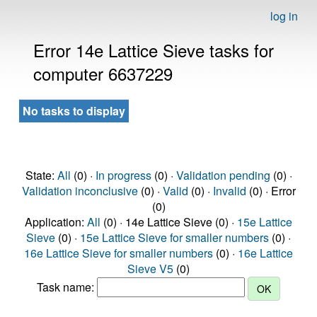
log in
Error 14e Lattice Sieve tasks for
computer 6637229
No tasks to display
State:
All
(0) ·
In progress
(0) ·
Validation pending
(0) ·
Validation inconclusive
(0) ·
Valid
(0) ·
Invalid
(0) · Error
(0)
Application:
All
(0) · 14e Lattice Sieve (0) ·
15e Lattice
Sieve
(0) ·
15e Lattice Sieve for smaller numbers
(0) ·
16e Lattice Sieve for smaller numbers
(0) ·
16e Lattice
Sieve V5
(0)
Task name: