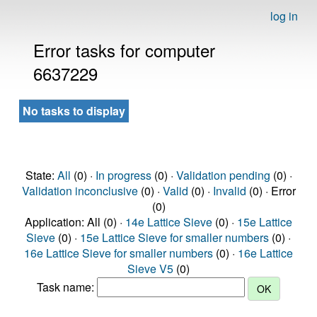
log in
Error tasks for computer
6637229
No tasks to display
State:
All
(0) ·
In progress
(0) ·
Validation pending
(0) ·
Validation inconclusive
(0) ·
Valid
(0) ·
Invalid
(0) · Error
(0)
Application: All (0) ·
14e Lattice Sieve
(0) ·
15e Lattice
Sieve
(0) ·
15e Lattice Sieve for smaller numbers
(0) ·
16e Lattice Sieve for smaller numbers
(0) ·
16e Lattice
Sieve V5
(0)
Task name: