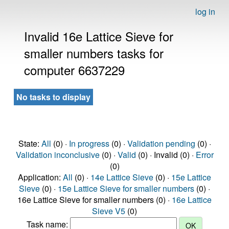
log in
Invalid 16e Lattice Sieve for
smaller numbers tasks for
computer 6637229
No tasks to display
State:
All
(0) ·
In progress
(0) ·
Validation pending
(0) ·
Validation inconclusive
(0) ·
Valid
(0) · Invalid (0) ·
Error
(0)
Application:
All
(0) ·
14e Lattice Sieve
(0) ·
15e Lattice
Sieve
(0) ·
15e Lattice Sieve for smaller numbers
(0) ·
16e Lattice Sieve for smaller numbers (0) ·
16e Lattice
Sieve V5
(0)
Task name: