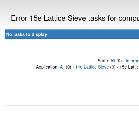
Error 15e Lattice Sieve tasks for com
No tasks to display
State:
All
(0) ·
In pro
Application:
All
(0) ·
14e Lattice Sieve
(0) · 15e Latti