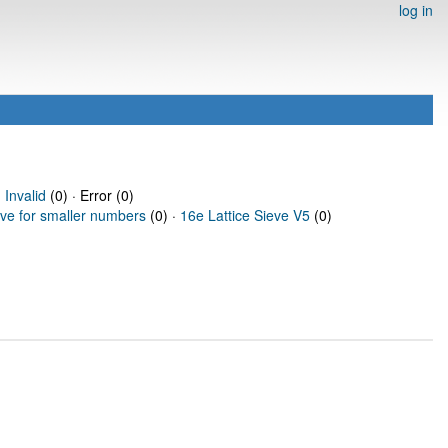
log in
·
Invalid
(0) · Error (0)
eve for smaller numbers
(0) ·
16e Lattice Sieve V5
(0)