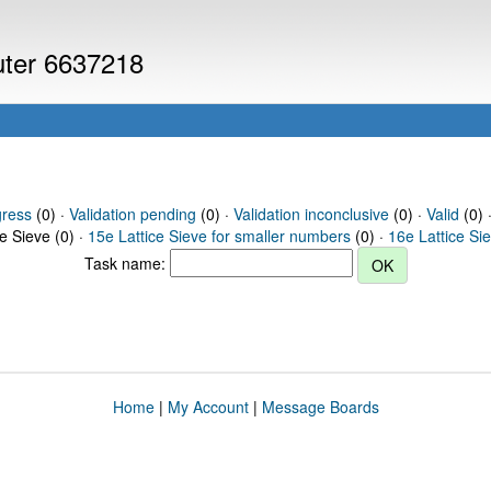
puter 6637218
gress
(0) ·
Validation pending
(0) ·
Validation inconclusive
(0) ·
Valid
(0) 
ce Sieve (0) ·
15e Lattice Sieve for smaller numbers
(0) ·
16e Lattice Si
Task name:
Home
|
My Account
|
Message Boards